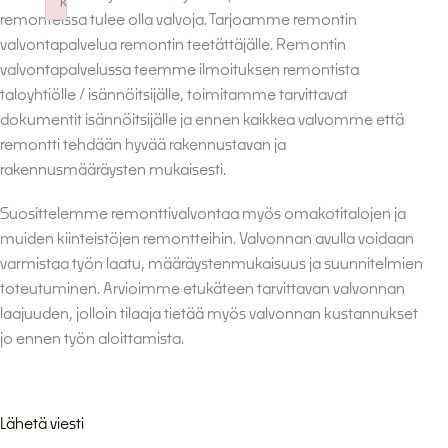
k
remonteissa tulee olla valvoja. Tarjoamme remontin
Failed to initialize plugin: wplink
valvontapalvelua remontin teetättäjälle. Remontin
valvontapalvelussa teemme ilmoituksen remontista
taloyhtiölle / isännöitsijälle, toimitamme tarvittavat
dokumentit isännöitsijälle ja ennen kaikkea valvomme että
remontti tehdään hyvää rakennustavan ja
rakennusmääräysten mukaisesti.
Suosittelemme remonttivalvontaa myös omakotitalojen ja
muiden kiinteistöjen remontteihin. Valvonnan avulla voidaan
varmistaa työn laatu, määräystenmukaisuus ja suunnitelmien
toteutuminen. Arvioimme etukäteen tarvittavan valvonnan
laajuuden, jolloin tilaaja tietää myös valvonnan kustannukset
jo ennen työn aloittamista.
Lähetä viesti