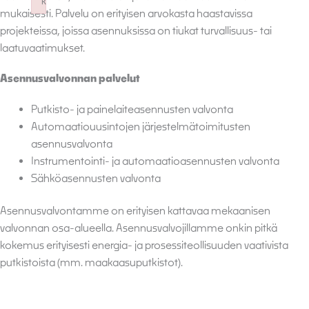
k
mukaisesti. Palvelu on erityisen arvokasta haastavissa
Failed to initialize plugin: wplink
projekteissa, joissa asennuksissa on tiukat turvallisuus- tai
laatuvaatimukset.
Asennusvalvonnan palvelut
Putkisto- ja painelaiteasennusten valvonta
Automaatiouusintojen järjestelmätoimitusten
asennusvalvonta
Instrumentointi- ja automaatioasennusten valvonta
Sähköasennusten valvonta
Asennusvalvontamme on erityisen kattavaa mekaanisen
valvonnan osa-alueella. Asennusvalvojillamme onkin pitkä
kokemus erityisesti energia- ja prosessiteollisuuden vaativista
putkistoista (mm. maakaasuputkistot).