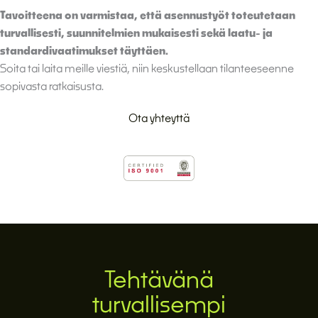
Tavoitteena on varmistaa, että asennustyöt toteutetaan
turvallisesti, suunnitelmien mukaisesti sekä laatu- ja
standardivaatimukset täyttäen.
Soita tai laita meille viestiä, niin keskustellaan tilanteeseenne
sopivasta ratkaisusta.
Ota yhteyttä
Tehtävänä
turvallisempi