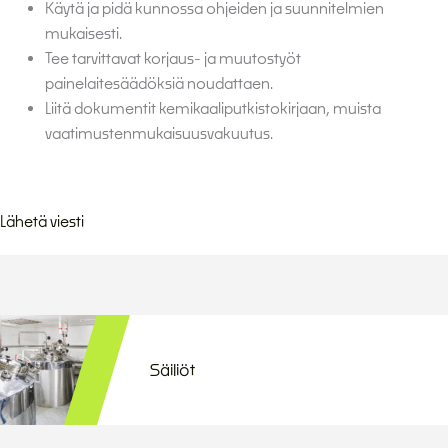
Käytä ja pidä kunnossa ohjeiden ja suunnitelmien
mukaisesti.
Tee tarvittavat korjaus- ja muutostyöt
painelaitesäädöksiä noudattaen.
Liitä dokumentit kemikaaliputkistokirjaan, muista
vaatimustenmukaisuusvakuutus.
Lähetä viesti
Säiliöt