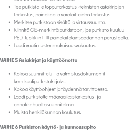
Tee putkistolle lopputarkastus -teknisten asiakirjojen
tarkastus, painekoe ja varolaitteiden tarkastus.
Merkitse putkistoon sisältö ja virtaussuunta.
Kiinnitä CE-merkintä putkistoon, jos putkisto kuuluu
PED-luokkiin I-III painelaitelainsäädännön perusteella.
Laadi vaatimustenmukaisuusvakuutus.
VAIHE 5 Asiakirjat ja käyttöönotto
Kokoa suunnittelu- ja valmistusdokumentit
kemikaaliputkistokirjaksi.
Kokoa käyttöohjeet ja täydennä tarvittaessa.
Laadi putkistolle määräaikaistarkastus- ja
ennakkohuoltosuunnitelma.
Muista henkilökunnan koulutus.
VAIHE 6 Putkiston käyttö- ja kunnossapito