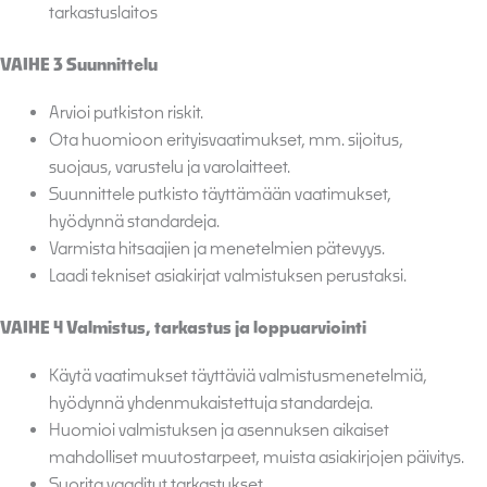
tarkastuslaitos
VAIHE 3 Suunnittelu
Arvioi putkiston riskit.
Ota huomioon erityisvaatimukset, mm. sijoitus,
suojaus, varustelu ja varolaitteet.
Suunnittele putkisto täyttämään vaatimukset,
hyödynnä standardeja.
Varmista hitsaajien ja menetelmien pätevyys.
Laadi tekniset asiakirjat valmistuksen perustaksi.
VAIHE 4 Valmistus, tarkastus ja loppuarviointi
Käytä vaatimukset täyttäviä valmistusmenetelmiä,
hyödynnä yhdenmukaistettuja standardeja.
Huomioi valmistuksen ja asennuksen aikaiset
mahdolliset muutostarpeet, muista asiakirjojen päivitys.
Suorita vaaditut tarkastukset.