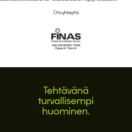
Ota yhteyttä
Tehtävänä
turvallisempi
huominen.