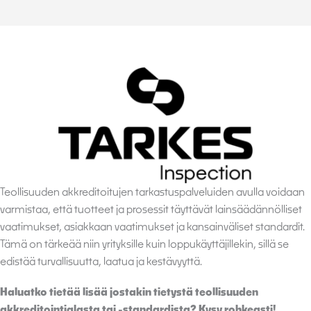
Teollisuuden akkreditoitujen tarkastuspalveluiden avulla voidaan
varmistaa, että tuotteet ja prosessit täyttävät lainsäädännölliset
vaatimukset, asiakkaan vaatimukset ja kansainväliset standardit.
Tämä on tärkeää niin yrityksille kuin loppukäyttäjillekin, sillä se
edistää turvallisuutta, laatua ja kestävyyttä.
Haluatko tietää lisää jostakin tietystä teollisuuden
akkreditointialasta tai -standardista? Kysy rohkeasti!