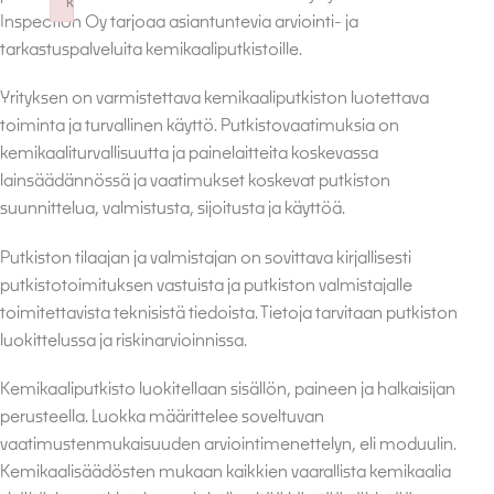
k
Inspection Oy tarjoaa asiantuntevia arviointi- ja
Failed to initialize plugin: wplink
tarkastuspalveluita kemikaaliputkistoille.
Yrityksen on varmistettava kemikaaliputkiston luotettava
toiminta ja turvallinen käyttö. Putkistovaatimuksia on
kemikaaliturvallisuutta ja painelaitteita koskevassa
lainsäädännössä ja vaatimukset koskevat putkiston
suunnittelua, valmistusta, sijoitusta ja käyttöä.
Putkiston tilaajan ja valmistajan on sovittava kirjallisesti
putkistotoimituksen vastuista ja putkiston valmistajalle
toimitettavista teknisistä tiedoista. Tietoja tarvitaan putkiston
luokittelussa ja riskinarvioinnissa.
Kemikaaliputkisto luokitellaan sisällön, paineen ja halkaisijan
perusteella. Luokka määrittelee soveltuvan
vaatimustenmukaisuuden arviointimenettelyn, eli moduulin.
Kemikaalisäädösten mukaan kaikkien vaarallista kemikaalia