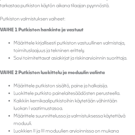
tarkastaa putkiston käytön aikana tilaajan pyynnöstä.
Putkiston valmistuksen vaiheet:
VAIHE 1 Putkiston hankinta ja vastuut
Määrittele kirjallisesti putkiston vastuullinen valmistaja,
toimituslaajuus ja tekninen erittely.
Sovi toimitettavat asiakirjat ja riskinarvioinnin suorittaja.
VAIHE 2 Putkiston luokittelu ja moduulin valinta
Määrittele putkiston sisältö, paine ja halkaisija.
Luokittele putkisto painelaitesäädösten perusteella.
Kaikkiin kemikaaliputkistoihin käytetään vähintään
luokan I vaatimustasoa.
Määrittele suunnittelussa ja valmistuksessa käytettävä
moduuli.
Luokkien II ja III moduulien arvioinnissa on mukana