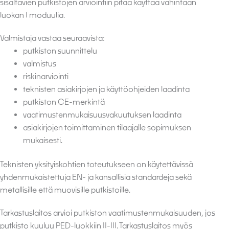
sisältävien putkistojen arviointiin pitää käyttää vähintään
luokan I moduulia.
Valmistaja vastaa seuraavista:
putkiston suunnittelu
valmistus
riskinarviointi
teknisten asiakirjojen ja käyttöohjeiden laadinta
putkiston CE-merkintä
vaatimustenmukaisuusvakuutuksen laadinta
asiakirjojen toimittaminen tilaajalle sopimuksen
mukaisesti.
Teknisten yksityiskohtien toteutukseen on käytettävissä
yhdenmukaistettuja EN- ja kansallisia standardeja sekä
metallisille että muovisille putkistoille.
Tarkastuslaitos arvioi putkiston vaatimustenmukaisuuden, jos
putkisto kuuluu PED-luokkiin II-III. Tarkastuslaitos myös