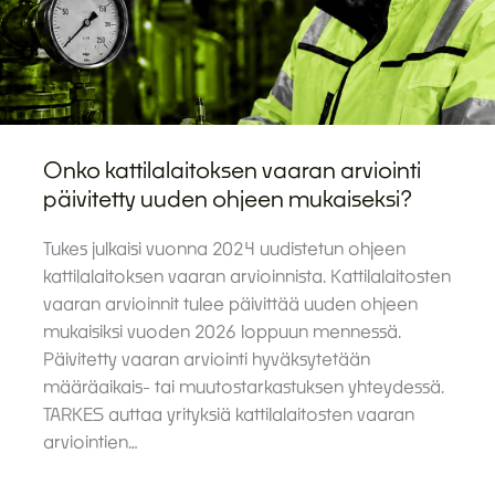
Onko kattilalaitoksen vaaran arviointi
päivitetty uuden ohjeen mukaiseksi?
Tukes julkaisi vuonna 2024 uudistetun ohjeen
kattilalaitoksen vaaran arvioinnista. Kattilalaitosten
vaaran arvioinnit tulee päivittää uuden ohjeen
mukaisiksi vuoden 2026 loppuun mennessä.
Päivitetty vaaran arviointi hyväksytetään
määräaikais- tai muutostarkastuksen yhteydessä.
TARKES auttaa yrityksiä kattilalaitosten vaaran
arviointien…