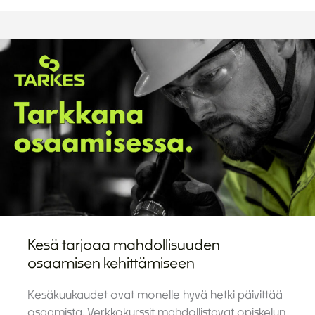
Kesä tarjoaa mahdollisuuden
osaamisen kehittämiseen
Kesäkuukaudet ovat monelle hyvä hetki päivittää
osaamista. Verkkokurssit mahdollistavat opiskelun