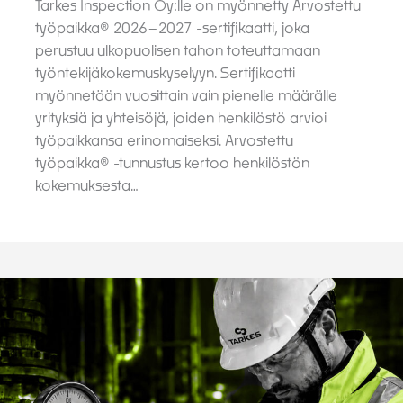
Tarkes Inspection Oy:lle on myönnetty Arvostettu
työpaikka® 2026–2027 -sertifikaatti, joka
perustuu ulkopuolisen tahon toteuttamaan
työntekijäkokemuskyselyyn. Sertifikaatti
myönnetään vuosittain vain pienelle määrälle
yrityksiä ja yhteisöjä, joiden henkilöstö arvioi
työpaikkansa erinomaiseksi. Arvostettu
työpaikka® -tunnustus kertoo henkilöstön
kokemuksesta…