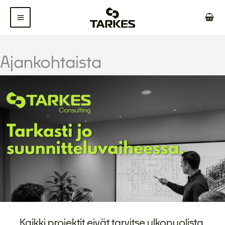
Siirry
sisältöön
Ajankohtaista
Kaikki projektit eivät tarvitse ulkopuolista