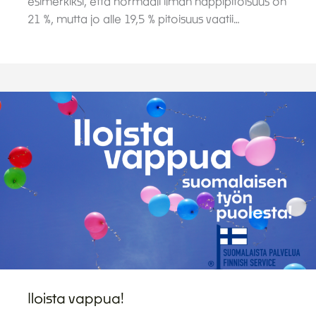
esimerkiksi, että normaali ilman happipitoisuus on
21 %, mutta jo alle 19,5 % pitoisuus vaatii…
Iloista vappua!