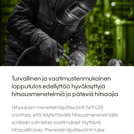
Turvallinen ja vaatimustenmukainen
lopputulos edellyttää hyväksyttyjä
hitsausmenetelmiä ja päteviä hitsaajia
Hitsauksen menetelmäpätevöinti (WPQR)
osoittaa, että käytettävällä hitsausmenetelmällä
voidaan valmistaa vaatimukset täyttäviä
hitsausliitoksia. Menetelmäpätevöinti tulee