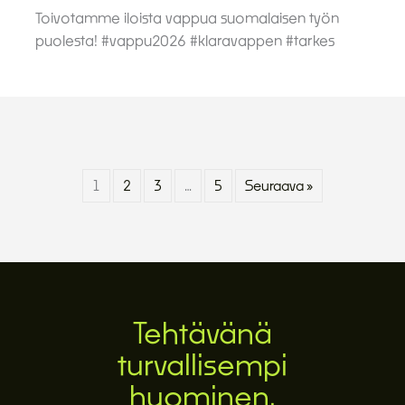
Toivotamme iloista vappua suomalaisen työn
puolesta! #vappu2026 #klaravappen #tarkes
1
2
3
…
5
Seuraava »
Tehtävänä
turvallisempi
huominen.