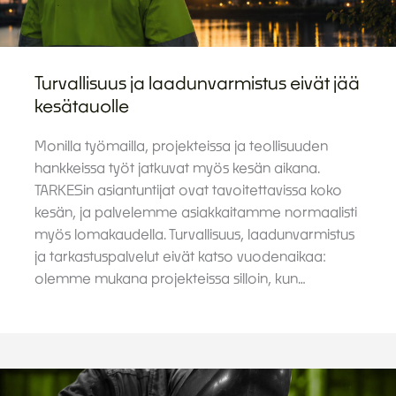
Turvallisuus ja laadunvarmistus eivät jää
kesätauolle
Monilla työmailla, projekteissa ja teollisuuden
hankkeissa työt jatkuvat myös kesän aikana.
TARKESin asiantuntijat ovat tavoitettavissa koko
kesän, ja palvelemme asiakkaitamme normaalisti
myös lomakaudella. Turvallisuus, laadunvarmistus
ja tarkastuspalvelut eivät katso vuodenaikaa:
olemme mukana projekteissa silloin, kun…