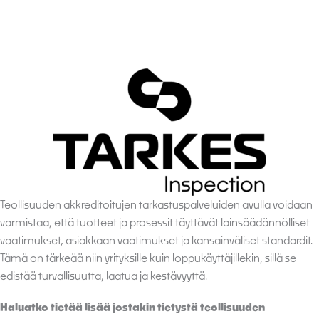
Teollisuuden akkreditoitujen tarkastuspalveluiden avulla voidaan
varmistaa, että tuotteet ja prosessit täyttävät lainsäädännölliset
vaatimukset, asiakkaan vaatimukset ja kansainväliset standardit.
Tämä on tärkeää niin yrityksille kuin loppukäyttäjillekin, sillä se
edistää turvallisuutta, laatua ja kestävyyttä.
Haluatko tietää lisää jostakin tietystä teollisuuden