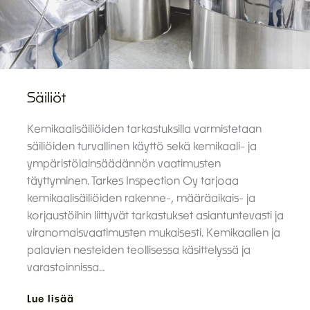
Säiliöt
Kemikaalisäiliöiden tarkastuksilla varmistetaan
säiliöiden turvallinen käyttö sekä kemikaali- ja
ympäristölainsäädännön vaatimusten
täyttyminen. Tarkes Inspection Oy tarjoaa
kemikaalisäiliöiden rakenne-, määräaikais- ja
korjaustöihin liittyvät tarkastukset asiantuntevasti ja
viranomaisvaatimusten mukaisesti. Kemikaalien ja
palavien nesteiden teollisessa käsittelyssä ja
varastoinnissa…
Lue lisää