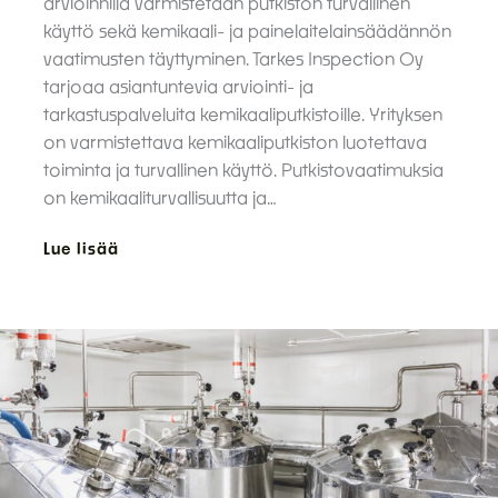
arvioinnilla varmistetaan putkiston turvallinen
käyttö sekä kemikaali- ja painelaitelainsäädännön
vaatimusten täyttyminen. Tarkes Inspection Oy
tarjoaa asiantuntevia arviointi- ja
tarkastuspalveluita kemikaaliputkistoille. Yrityksen
on varmistettava kemikaaliputkiston luotettava
toiminta ja turvallinen käyttö. Putkistovaatimuksia
on kemikaaliturvallisuutta ja…
Lue lisää