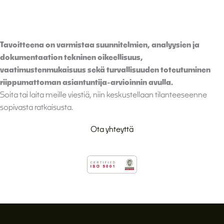
Tavoitteena on varmistaa suunnitelmien, analyysien ja
dokumentaation tekninen oikeellisuus,
vaatimustenmukaisuus sekä turvallisuuden toteutuminen
riippumattoman asiantuntija-arvioinnin avulla.
Soita tai laita meille viestiä, niin keskustellaan tilanteeseenne
sopivasta ratkaisusta.
Ota yhteyttä