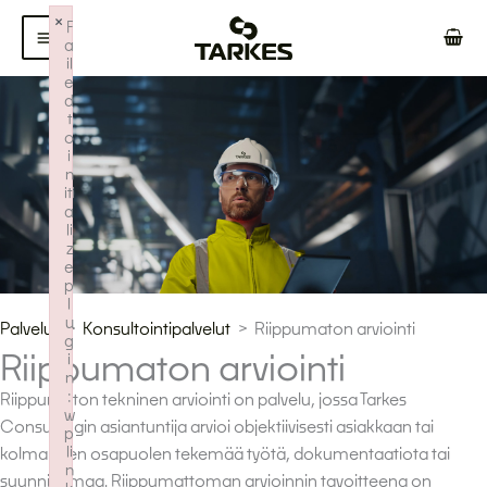
Siirry
×
F
sisältöön
a
il
e
d
t
o
i
n
iti
a
li
z
e
p
l
u
Palvelut
Konsultointipalvelut
Riippumaton arviointi
g
Riippumaton arviointi
i
n
:
Riippumaton tekninen arviointi on palvelu, jossa Tarkes
w
Consultingin asiantuntija arvioi objektiivisesti asiakkaan tai
p
li
kolmannen osapuolen tekemää työtä, dokumentaatiota tai
n
suunnitelmaa. Riippumattoman arvioinnin tavoitteena on