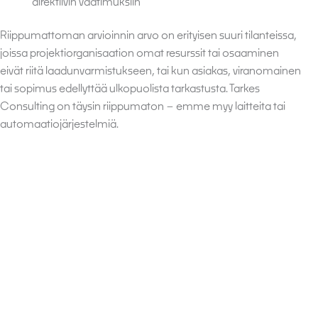
direktiivin vaatimuksiin
Riippumattoman arvioinnin arvo on erityisen suuri tilanteissa,
joissa projektiorganisaation omat resurssit tai osaaminen
eivät riitä laadunvarmistukseen, tai kun asiakas, viranomainen
tai sopimus edellyttää ulkopuolista tarkastusta. Tarkes
Consulting on täysin riippumaton – emme myy laitteita tai
automaatiojärjestelmiä.