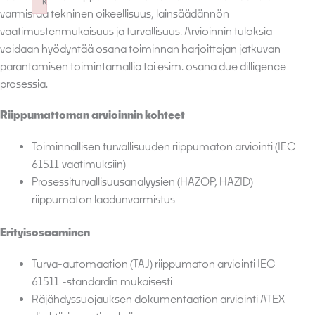
k
varmistaa tekninen oikeellisuus, lainsäädännön
Failed to initialize plugin: wplink
vaatimustenmukaisuus ja turvallisuus. Arvioinnin tuloksia
voidaan hyödyntää osana toiminnan harjoittajan jatkuvan
parantamisen toimintamallia tai esim. osana due dilligence
prosessia.
Riippumattoman arvioinnin kohteet
Toiminnallisen turvallisuuden riippumaton arviointi (IEC
61511 vaatimuksiin)
Prosessiturvallisuusanalyysien (HAZOP, HAZID)
riippumaton laadunvarmistus
Erityisosaaminen
Turva-automaation (TAJ) riippumaton arviointi IEC
61511 -standardin mukaisesti
Räjähdyssuojauksen dokumentaation arviointi ATEX-