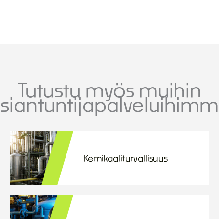
Tutustu myös muihin
siantuntijapalveluihim
Kemikaaliturvallisuus