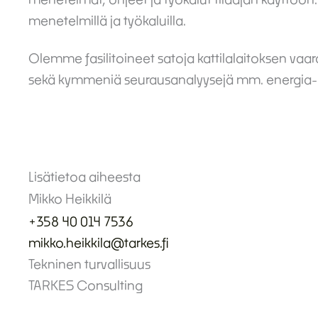
menetelmillä ja työkaluilla.
Olemme fasilitoineet satoja kattilalaitoksen va
sekä kymmeniä seurausanalyysejä mm. energia- ja 
Lisätietoa aiheesta
Mikko Heikkilä
+358 40 014 7536
mikko.heikkila@tarkes.fi
Tekninen turvallisuus
TARKES Consulting