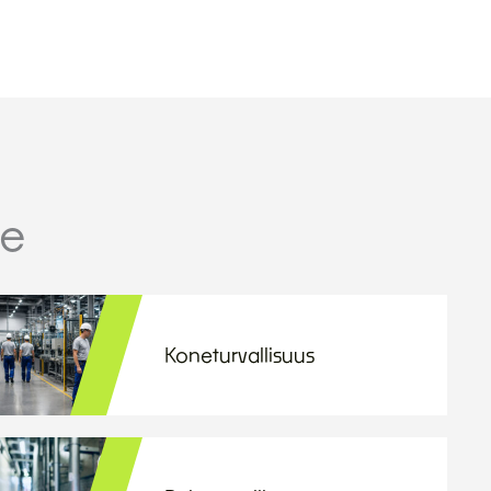
me
Koneturvallisuus