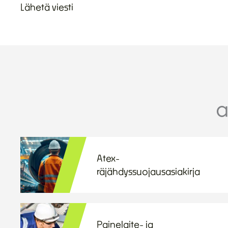
Lähetä viesti
a
Atex-
räjähdyssuojausasiakirja
Painelaite- ja