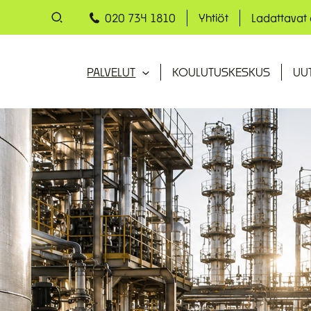
020 734 1810
Yhtiöt
Ladattavat
PALVELUT
KOULUTUSKESKUS
UU