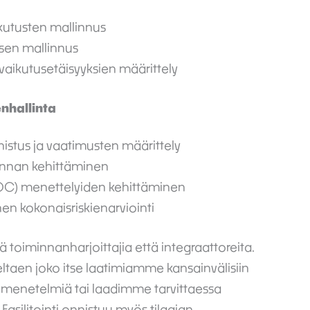
kutusten mallinnus
misen mallinnus
aikutusetäisyyksien määrittely
nhallinta
unnistus ja vaatimusten määrittely
rannan kehittäminen
OC) menettelyiden kehittäminen
n kokonaisriskienarviointi
toiminnanharjoittajia että integraattoreita.
eltaen joko itse laatimiamme kansainvälisiin
a menetelmiä tai laadimme tarvittaessa
Fasilitointi onnistuu myös tilaajan