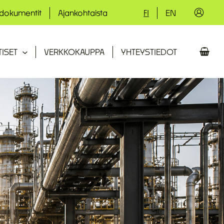
 dokumentit
Ajankohtaista
FI
EN
TISET
VERKKOKAUPPA
YHTEYSTIEDOT