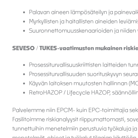
Palavan aineen lämpösäteilyn ja painevai
Myrkyllisten ja haitallisten aineiden leviä
Suuronnettomuusskenaarioiden ja niiden v
SEVESO / TUKES-vaatimusten mukainen riskie
Prosessiturvallisuuskriittisten laitteiden t
Prosessiturvallisuuden suorituskyvyn seu
Käyvän laitoksen muutosten hallinnan (M
RetroHAZOP / Lifecycle HAZOP, säännölline
Palvelemme niin EPCM- kuin EPC-toimittajia sekä 
Fasilitoimme riskianalyysit riippumattomasti, sov
tunnettuihin menetelmiin perustuvia työkaluja j
menetelmät, ohjeet ja työkalut tilaajan käyttöön. 