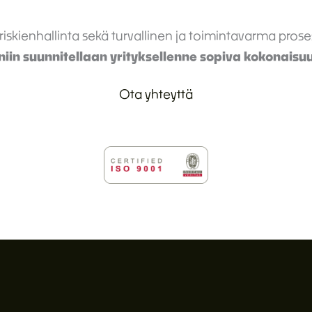
iskienhallinta sekä turvallinen ja toimintavarma prose
, niin suunnitellaan yrityksellenne sopiva kokonaisu
Ota yhteyttä