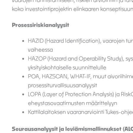
vaarojen tunnistamiseen, riskien arviointiin ja tu
koko investointiprojektin elinkaaren konseptisuu
Prosessiriskianalyysit
HAZID (Hazard Identification), vaarojen t
vaiheessa
HAZOP (Hazard and Operability Study), sys
yksityiskohtaiselle suunnittelulle
POA, HAZSCAN, WHAT-IF, muut aivoriihime
prosessiturvallisuusanalyysit
LOPA (Layer of Protection Analysis) ja Ri
eheystasovaatimusten määrittelyyn
Kattilalaitoksen vaaranarviointi Tukes-ohj
Seurausanalyysit ja leviämismallinnukset (AL