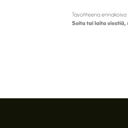
Tavoitteena ennakoiva r
Soita tai laita viestiä