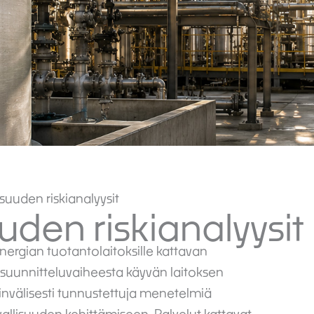
isuuden riskianalyysit
uuden riskianalyysit
energian tuotantolaitoksille kattavan
ä suunnitteluvaiheesta käyvän laitoksen
nvälisesti tunnustettuja menetelmiä