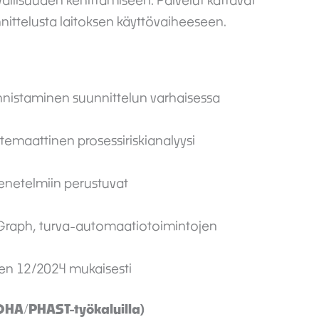
rvallisuuden kehittämiseen. Palvelut kattavat
nnittelusta laitoksen käyttövaiheeseen.
unnistaminen suunnittelun varhaisessa
temaattinen prosessiriskianalyysi
netelmiin perustuvat
skGraph, turva-automaatiotoimintojen
een 12/2024 mukaisesti
OHA/PHAST-työkaluilla)