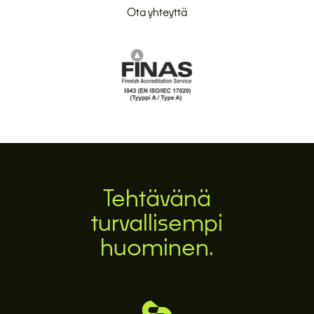
Ota yhteyttä
Tehtävänä
turvallisempi
huominen.