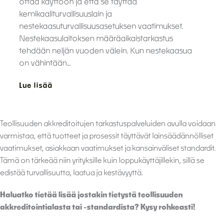
ottaa käyttöön ja että se täyttää
kemikaaliturvallisuuslain ja
nestekaasuturvallisuusasetuksen vaatimukset.
Nestekaasulaitoksen määräaikaistarkastus
tehdään neljän vuoden välein. Kun nestekaasua
on vähintään…
Lue lisää
Teollisuuden akkreditoitujen tarkastuspalveluiden avulla voidaan
varmistaa, että tuotteet ja prosessit täyttävät lainsäädännölliset
vaatimukset, asiakkaan vaatimukset ja kansainväliset standardit.
Tämä on tärkeää niin yrityksille kuin loppukäyttäjillekin, sillä se
edistää turvallisuutta, laatua ja kestävyyttä.
Haluatko tietää lisää jostakin tietystä teollisuuden
akkreditointialasta tai -standardista? Kysy rohkeasti!