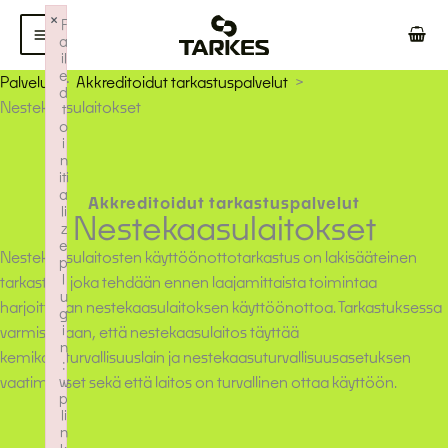
Siirry
×
F
sisältöön
a
il
e
Palvelut
Akkreditoidut tarkastuspalvelut
d
Nestekaasulaitokset
t
o
i
n
iti
a
Akkreditoidut tarkastuspalvelut
li
Nestekaasulaitokset
z
e
Nestekaasulaitosten käyttöönottotarkastus on lakisääteinen
p
l
tarkastus, joka tehdään ennen laajamittaista toimintaa
u
harjoittavan nestekaasulaitoksen käyttöönottoa. Tarkastuksessa
g
i
varmistetaan, että nestekaasulaitos täyttää
n
kemikaaliturvallisuuslain ja nestekaasuturvallisuusasetuksen
:
vaatimukset sekä että laitos on turvallinen ottaa käyttöön.
w
p
li
n