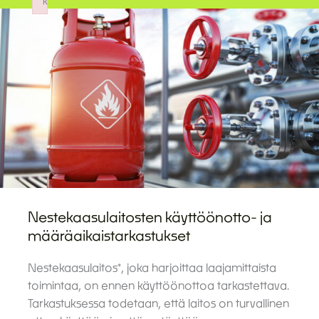
k
Failed to initialize plugin: wplink
Nestekaasulaitosten käyttöönotto- ja
määräaikaistarkastukset
Nestekaasulaitos*, joka harjoittaa laajamittaista
toimintaa, on ennen käyttöönottoa tarkastettava.
Tarkastuksessa todetaan, että laitos on turvallinen