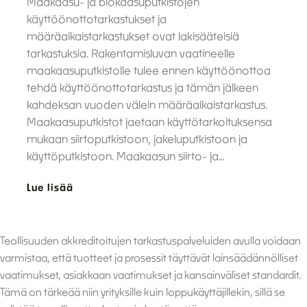
Maakaasu- ja biokaasuputkistojen
käyttöönottotarkastukset ja
määräaikaistarkastukset ovat lakisääteisiä
tarkastuksia. Rakentamisluvan vaatineelle
maakaasuputkistolle tulee ennen käyttöönottoa
tehdä käyttöönottotarkastus ja tämän jälkeen
kahdeksan vuoden välein määräaikaistarkastus.
Maakaasuputkistot jaetaan käyttötarkoituksensa
mukaan siirtoputkistoon, jakeluputkistoon ja
käyttöputkistoon. Maakaasun siirto- ja…
Lue lisää
Teollisuuden akkreditoitujen tarkastuspalveluiden avulla voidaan
varmistaa, että tuotteet ja prosessit täyttävät lainsäädännölliset
vaatimukset, asiakkaan vaatimukset ja kansainväliset standardit.
Tämä on tärkeää niin yrityksille kuin loppukäyttäjillekin, sillä se