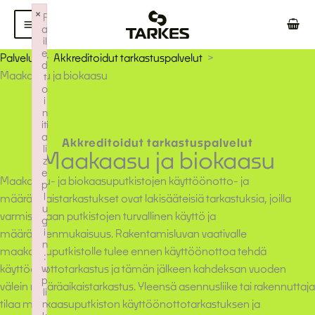
Siirry
×
F
sisältöön
a
il
e
Palvelut
Akkreditoidut tarkastuspalvelut
d
Maakaasu ja biokaasu
t
o
i
n
iti
a
Akkreditoidut tarkastuspalvelut
li
Maakaasu ja biokaasu
z
e
Maakaasu- ja biokaasuputkistojen käyttöönotto- ja
p
l
määräaikaistarkastukset ovat lakisääteisiä tarkastuksia, joilla
u
varmistetaan putkistojen turvallinen käyttö ja
g
i
määräystenmukaisuus. Rakentamisluvan vaativalle
n
maakaasuputkistolle tulee ennen käyttöönottoa tehdä
:
käyttöönottotarkastus ja tämän jälkeen kahdeksan vuoden
w
p
välein määräaikaistarkastus. Yleensä asennusliike tai rakennuttaja
li
tilaa maakaasuputkiston käyttöönottotarkastuksen ja
n