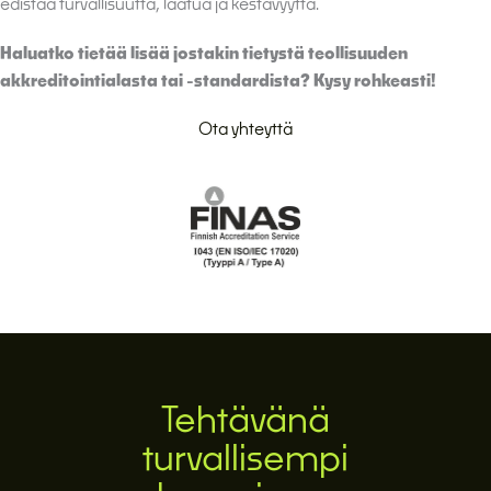
edistää turvallisuutta, laatua ja kestävyyttä.
Haluatko tietää lisää jostakin tietystä teollisuuden
akkreditointialasta tai -standardista? Kysy rohkeasti!
Ota yhteyttä
Tehtävänä
turvallisempi