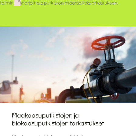
k
toiminnanharjoittaja putkiston määräaikaistarkastuksen.
Failed to initialize plugin: wplink
Maakaasuputkistojen ja
biokaasuputkistojen tarkastukset