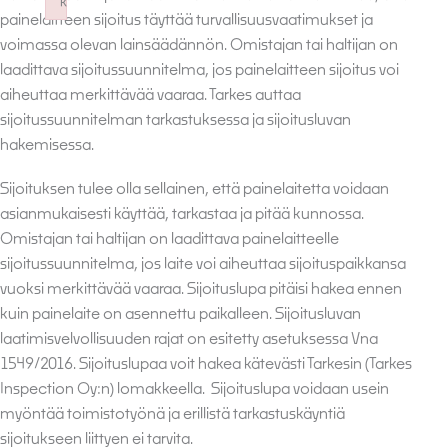
k
painelaitteen sijoitus täyttää turvallisuusvaatimukset ja
Failed to initialize plugin: wplink
voimassa olevan lainsäädännön. Omistajan tai haltijan on
laadittava sijoitussuunnitelma, jos painelaitteen sijoitus voi
aiheuttaa merkittävää vaaraa. Tarkes auttaa
sijoitussuunnitelman tarkastuksessa ja sijoitusluvan
hakemisessa.
Sijoituksen tulee olla sellainen, että painelaitetta voidaan
asianmukaisesti käyttää, tarkastaa ja pitää kunnossa.
Omistajan tai haltijan on laadittava painelaitteelle
sijoitussuunnitelma, jos laite voi aiheuttaa sijoituspaikkansa
vuoksi merkittävää vaaraa. Sijoituslupa pitäisi hakea ennen
kuin painelaite on asennettu paikalleen. Sijoitusluvan
laatimisvelvollisuuden rajat on esitetty asetuksessa Vna
1549/2016. Sijoituslupaa voit hakea kätevästi Tarkesin (Tarkes
Inspection Oy:n) lomakkeella. Sijoituslupa voidaan usein
myöntää toimistotyönä ja erillistä tarkastuskäyntiä
sijoitukseen liittyen ei tarvita.