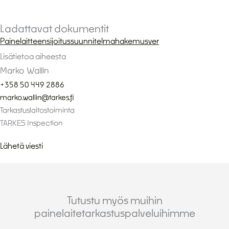
Ladattavat dokumentit
Painelaitteensijoitussuunnitelmahakemusver
Lisätietoa aiheesta
Marko Wallin
+358 50 449 2886
marko.wallin@tarkes.fi
Tarkastuslaitostoiminta
TARKES Inspection
Lähetä viesti
Tutustu myös muihin
painelaitetarkastuspalveluihimme