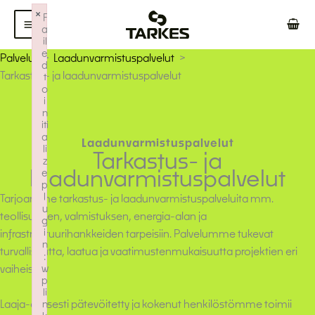
Siirry
×
F
sisältöön
a
il
e
Palvelut
Laadunvarmistuspalvelut
d
Tarkastus- ja laadunvarmistuspalvelut
t
o
i
n
iti
a
Laadunvarmistuspalvelut
li
Tarkastus- ja
z
laadunvarmistuspalvelut
e
p
l
Tarjoamme tarkastus- ja laadunvarmistuspalveluita mm.
u
teollisuuden, valmistuksen, energia-alan ja
g
i
infrastruktuurihankkeiden tarpeisiin. Palvelumme tukevat
n
turvallisuutta, laatua ja vaatimustenmukaisuutta projektien eri
:
vaiheissa.
w
p
li
Laaja-alaisesti pätevöitetty ja kokenut henkilöstömme toimii
n