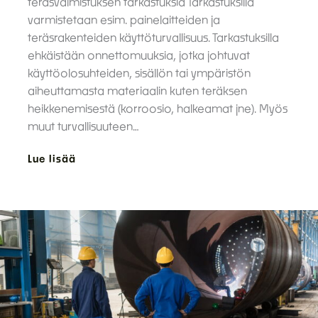
teräsvalmistuksen tarkastuksia Tarkastuksilla
varmistetaan esim. painelaitteiden ja
teräsrakenteiden käyttöturvallisuus. Tarkastuksilla
ehkäistään onnettomuuksia, jotka johtuvat
käyttöolosuhteiden, sisällön tai ympäristön
aiheuttamasta materiaalin kuten teräksen
heikkenemisestä (korroosio, halkeamat jne). Myös
muut turvallisuuteen…
Lue lisää