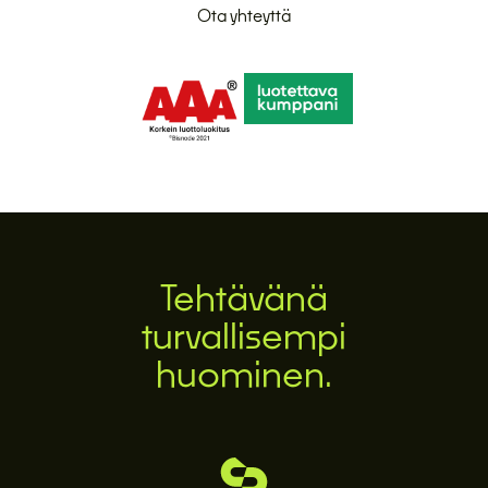
Ota yhteyttä
Tehtävänä
turvallisempi
huominen.