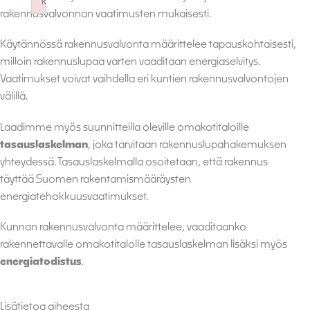
k
rakennusvalvonnan vaatimusten mukaisesti.
Failed to initialize plugin: wplink
Käytännössä rakennusvalvonta määrittelee tapauskohtaisesti,
milloin rakennuslupaa varten vaaditaan energiaselvitys.
Vaatimukset voivat vaihdella eri kuntien rakennusvalvontojen
välillä.
Laadimme myös suunnitteilla oleville omakotitaloille
tasauslaskelman
, joka tarvitaan rakennuslupahakemuksen
yhteydessä. Tasauslaskelmalla osoitetaan, että rakennus
täyttää Suomen rakentamismääräysten
energiatehokkuusvaatimukset.
Kunnan rakennusvalvonta määrittelee, vaaditaanko
rakennettavalle omakotitalolle tasauslaskelman lisäksi myös
energiatodistus
.
Lisätietoa aiheesta