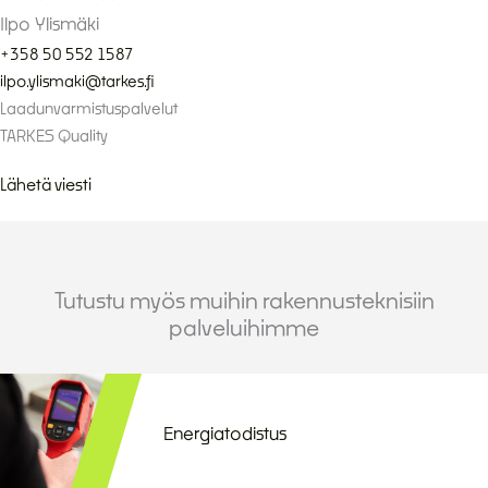
Ilpo Ylismäki
+358 50 552 1587
ilpo.ylismaki@tarkes.fi
Laadunvarmistuspalvelut
TARKES Quality
Lähetä viesti
Tutustu myös muihin rakennusteknisiin
palveluihimme
Energiatodistus