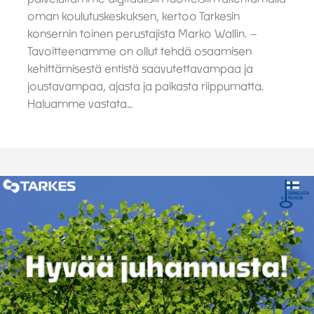
oman koulutuskeskuksen, kertoo Tarkesin
konsernin toinen perustajista Marko Wallin. –
Tavoitteenamme on ollut tehdä osaamisen
kehittämisestä entistä saavutettavampaa ja
joustavampaa, ajasta ja paikasta riippumatta.
Haluamme vastata…