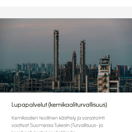
Lupapalvelut (kemikaaliturvallisuus)
Kemikaalien teollinen käsittely ja varastointi
vaativat Suomessa Tukesin (Turvallisuus- ja