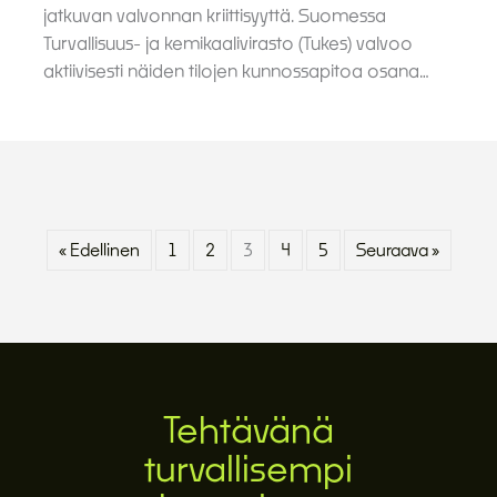
jatkuvan valvonnan kriittisyyttä. Suomessa
Turvallisuus- ja kemikaalivirasto (Tukes) valvoo
aktiivisesti näiden tilojen kunnossapitoa osana…
« Edellinen
1
2
3
4
5
Seuraava »
Tehtävänä
turvallisempi