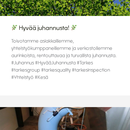
Hyvää juhannusta!
Toivotamme asiakkaillemme,
yhteistyökumppaneillemme ja verkostollemme
aurinkoista, rentouttavaa ja turvallista juhannusta.
#Juhannus #HyvääJuhannusta #Tarkes
#tarkesgroup #tarkesquality #tarkesinspection
#Yhteistyö #Kesä