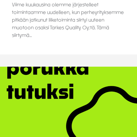
Viime kuukausina olemme järjestelleet
toimintaamme uudelleen, kun perheyrityksemme
pitkään jatkunut liiketoiminta siirtyi uuteen
muotoon osaksi Tarkes Quality Oy:tä. Tämä
siirtymä…