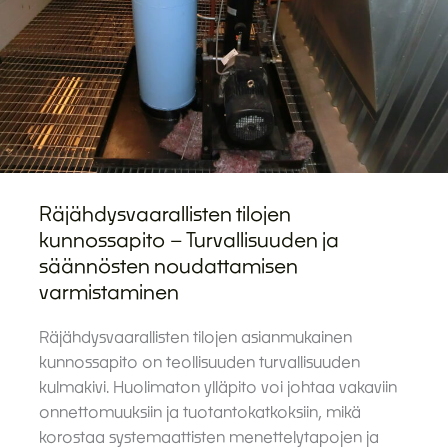
Räjähdysvaarallisten tilojen
kunnossapito – Turvallisuuden ja
säännösten noudattamisen
varmistaminen
Räjähdysvaarallisten tilojen asianmukainen
kunnossapito on teollisuuden turvallisuuden
kulmakivi. Huolimaton ylläpito voi johtaa vakaviin
onnettomuuksiin ja tuotantokatkoksiin, mikä
korostaa systemaattisten menettelytapojen ja