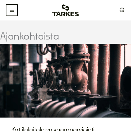
Siirry
sisältöön
Ajankohtaista
Kattilalaitoksen vaaranarviointi