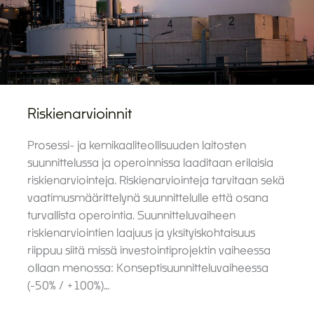
Riskienarvioinnit
Prosessi- ja kemikaaliteollisuuden laitosten
suunnittelussa ja operoinnissa laaditaan erilaisia
riskienarviointeja. Riskienarviointeja tarvitaan sekä
vaatimusmäärittelynä suunnittelulle että osana
turvallista operointia. Suunnitteluvaiheen
riskienarviointien laajuus ja yksityiskohtaisuus
riippuu siitä missä investointiprojektin vaiheessa
ollaan menossa: Konseptisuunnitteluvaiheessa
(-50% / +100%)…