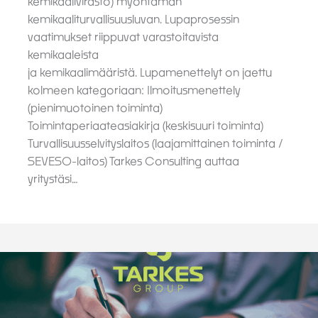
kemikaalivirasto) myöntämän
kemikaaliturvallisuusluvan. Lupaprosessin
vaatimukset riippuvat varastoitavista
kemikaaleista
ja kemikaalimääristä. Lupamenettelyt on jaettu
kolmeen kategoriaan: Ilmoitusmenettely
(pienimuotoinen toiminta)
Toimintaperiaateasiakirja (keskisuuri toiminta)
Turvallisuusselvityslaitos (laajamittainen toiminta /
SEVESO-laitos) Tarkes Consulting auttaa
yritystäsi…