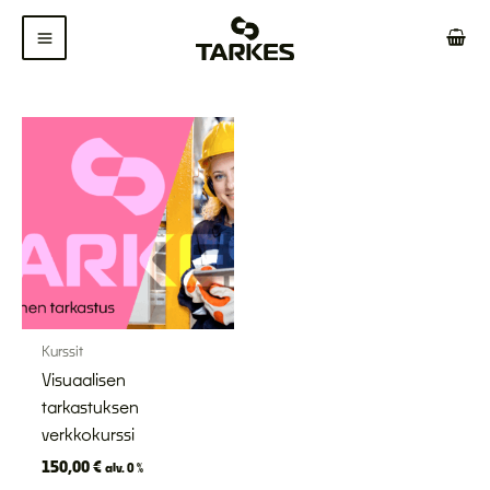
Siirry
sisältöön
Kurssit
Visuaalisen
tarkastuksen
verkkokurssi
150,00
€
alv. 0 %