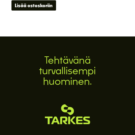
Lisää ostoskoriin
Tehtävänä
turvallisempi
huominen.